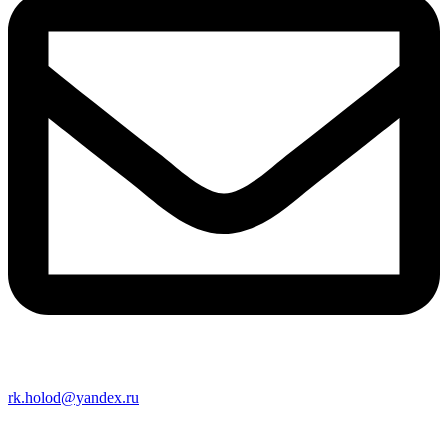
rk.holod@yandex.ru