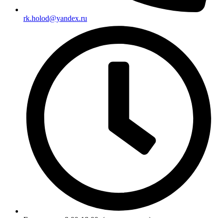
rk.holod@yandex.ru