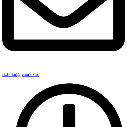
rk.holod@yandex.ru