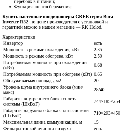
перебоях в питании;
Функция энергосбережения;
Купить настенные кондиционеры GREE серия Bora
Inverter R32
по цене производителя с установкой и
гарантией можно в нашем магазине — RK Holod.
Характеристики
Инвертор
есть
Мощность в режиме охлаждения, кВт
2.35
Мощность в режиме обогрева, кВт
2.50
Потребляемая мощность при охлаждении
0.68
(кВт)
Потребляемая мощность при обогреве (кВт)
0.65
Обслуживаемая площадь, м2
20
Уровень шума внутреннего блока (мин/
28/40
макс)
Габариты внутреннего блока сплит-
744×185×254
системы (ШxВxГ)
Габариты наружного блока сплит-системы
710×293×450
(ШxВxГ)
Максимальная длина коммуникаций, м
15
Фильтры тонкой очистки воздуха
есть