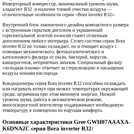
Инверторный компрессор, минимальный уровень шума,
хладагент R32 и наличие тонкой очистки воздуха —
отличительные особенности серии «Bora inverter R32».
Внутренний блок лаконичного дизайна компактного размера
с встроенным скрытым дисплеем и украшенный
горизонтальной золотой полосой станет отличным
дополнением любого интерьера. Сплит-система серии Bora
inverter R32 не только охлаждает, но и очищает воздух с
помощью механического, фотокаталитического и
катехинового фильтра от пыли, бактерий, вирусов,
канцерогенов, неприятных запахов. Специальный фильтр
«холодная плазма» отвечает за стерилизацию и насыщение
воздуха ионами кислорода.
Кондиционеры серия Bora inverter R32 способны охлаждать
или нагревать возхух при низких температурах окружающей
среды, затрачивая при этом минимум энергии. Низкий
уровень шума, работа в автоматическом режиме,
многоскоростной вентилятор поддерживают необходимую
температуру в помещении не нарушая комфорта.
Основные характеристики
Gree GWH07AAAXA-
K6DNA2C серия Bora inverter R32
: