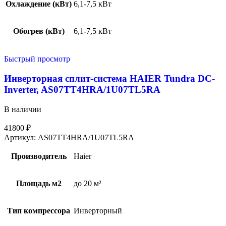
Охлаждение (кВт)
6,1-7,5 кВт
Обогрев (кВт)
6,1-7,5 кВт
Быстрый просмотр
Инверторная сплит-система HAIER Tundra DC-
Inverter, AS07TT4HRA/1U07TL5RA
В наличии
41800
₽
Артикул:
AS07TT4HRA/1U07TL5RA
Производитель
Haier
Площадь м2
до 20 м²
Тип компрессора
Инверторный