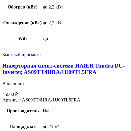
Обогрев (кВт)
до 2,2 кВт
Охлаждение (кВт)
до 2,2 кВт
Wifi
Да
Быстрый просмотр
Инверторная сплит-система HAIER Tundra DC-
Inverter, AS09TT4HRA/1U09TL5FRA
В наличии
45500
₽
Артикул:
AS09TT4HRA/1U09TL5FRA
Производитель
Haier
Площадь м2
до 25 м²