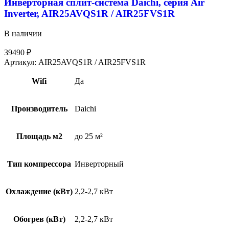
Инверторная сплит-система Daichi, серия Air
Inverter, AIR25AVQS1R / AIR25FVS1R
В наличии
39490
₽
Артикул:
AIR25AVQS1R / AIR25FVS1R
Wifi
Да
Производитель
Daichi
Площадь м2
до 25 м²
Тип компрессора
Инверторный
Охлаждение (кВт)
2,2-2,7 кВт
Обогрев (кВт)
2,2-2,7 кВт